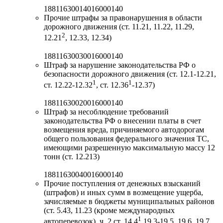
18811630014016000140
Прочие штрафы за правонарушения в области
дорожного движения (ст. 11.21, 11.22, 11.29,
2
12.21
, 12.33, 12.34)
18811630030016000140
Штраф за нарушение законодательства РФ о
безопасности дорожного движения (ст. 12.1-12.21,
1
1
ст. 12.22-12.32
, ст. 12.36
-12.37)
18811630020016000140
Штраф за несоблюдение требований
законодательства РФ о внесении платы в счет
возмещения вреда, причиняемого автодорогам
общего пользования федерального значения ТС,
имеющими разрешенную максимальную массу 12
тонн (ст. 12.213)
18811630040016000140
Прочие поступления от денежных взысканий
(штрафов) и иных сумм в возмещение ущерба,
зачисляемые в бюджеты муниципальных районов
(ст. 5.43, 11.23 (кроме международных
1
автоперевозок), ч. 2 ст. 14.4
,19.3-19.5, 19.6, 19.7,