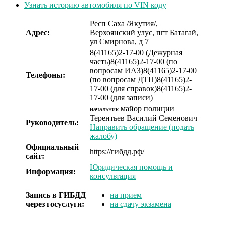
Узнать историю автомобиля по VIN коду
Респ Саха /Якутия/,
Адрес:
Верхоянский улус, пгт Батагай,
ул Смирнова, д 7
8(41165)2-17-00 (Дежурная
часть)
8(41165)2-17-00 (по
вопросам ИАЗ)
8(41165)2-17-00
Телефоны:
(по вопросам ДТП)
8(41165)2-
17-00 (для справок)
8(41165)2-
17-00 (для записи)
майор полиции
начальник
Терентьев Василий Семенович
Руководитель:
Направить обращение (подать
жалобу)
Официальный
https://гибдд.рф/
сайт:
Юридическая помощь и
Информация:
консультация
Запись в ГИБДД
на прием
через госуслуги:
на сдачу экзамена