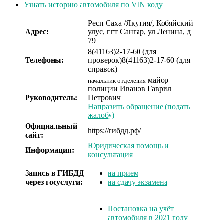
Узнать историю автомобиля по VIN коду
Респ Саха /Якутия/, Кобяйский
Адрес:
улус, пгт Сангар, ул Ленина, д
79
8(41163)2-17-60 (для
Телефоны:
проверок)
8(41163)2-17-60 (для
справок)
майор
начальник отделения
полиции
Иванов Гаврил
Руководитель:
Петрович
Направить обращение (подать
жалобу)
Официальный
https://гибдд.рф/
сайт:
Юридическая помощь и
Информация:
консультация
Запись в ГИБДД
на прием
через госуслуги:
на сдачу экзамена
Постановка на учёт
автомобиля в 2021 году