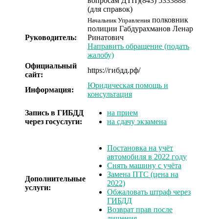
вопросам ДТП)
(843) 5333888
(для справок)
полковник
Начальник Управления
полиции
Габдурахманов Ленар
Руководитель:
Ринатович
Направить обращение (подать
жалобу)
Официальный
https://гибдд.рф/
сайт:
Юридическая помощь и
Информация:
консультация
Запись в ГИБДД
на прием
через госуслуги:
на сдачу экзамена
Постановка на учёт
автомобиля в 2022 году
Снять машину с учёта
Замена ПТС (цена на
Дополнительные
2022)
услуги:
Обжаловать штраф через
ГИБДД
Возврат прав после
лишения