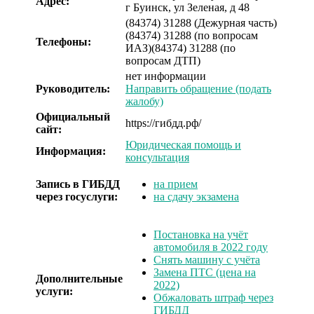
Адрес:
г Буинск, ул Зеленая, д 48
(84374) 31288 (Дежурная часть)
(84374) 31288 (по вопросам
Телефоны:
ИАЗ)
(84374) 31288 (по
вопросам ДТП)
нет информации
Руководитель:
Направить обращение (подать
жалобу)
Официальный
https://гибдд.рф/
сайт:
Юридическая помощь и
Информация:
консультация
Запись в ГИБДД
на прием
через госуслуги:
на сдачу экзамена
Постановка на учёт
автомобиля в 2022 году
Снять машину с учёта
Замена ПТС (цена на
Дополнительные
2022)
услуги:
Обжаловать штраф через
ГИБДД