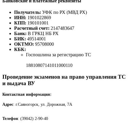
Банковские и платежные реквизиты
Получатель:
УФК по РХ (МВД РХ)
ИНН:
1901022869
КПП:
190101001
Расчетный счет:
2147483647
Банк:
В ГРКЦ НБ РХ
БИК:
49514001
ОКТМО:
95708000
КБК:
Госпошлина за регистрацию ТС
18810807141011000110
Проведение экзаменов на право управления ТС
и выдача ВУ
Контактная информация:
Адрес
: г.Саяногорск, ул. Дорожная, 7А
Телефон
: (39042) 2-90-40