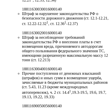
12.21
, 12.33, 12.34)
18811630030016000140
Штраф за нарушение законодательства РФ о
безопасности дорожного движения (ст. 12.1-12.21,
1
1
ст. 12.22-12.32
, ст. 12.36
-12.37)
18811630020016000140
Штраф за несоблюдение требований
законодательства РФ о внесении платы в счет
возмещения вреда, причиняемого автодорогам
общего пользования федерального значения ТС,
имеющими разрешенную максимальную массу 12
тонн (ст. 12.213)
18811630040016000140
Прочие поступления от денежных взысканий
(штрафов) и иных сумм в возмещение ущерба,
зачисляемые в бюджеты муниципальных районов
(ст. 5.43, 11.23 (кроме международных
1
автоперевозок), ч. 2 ст. 14.4
,19.3-19.5, 19.6, 19.7,
19.13, 19.22, 19.33)
18811690050056000140