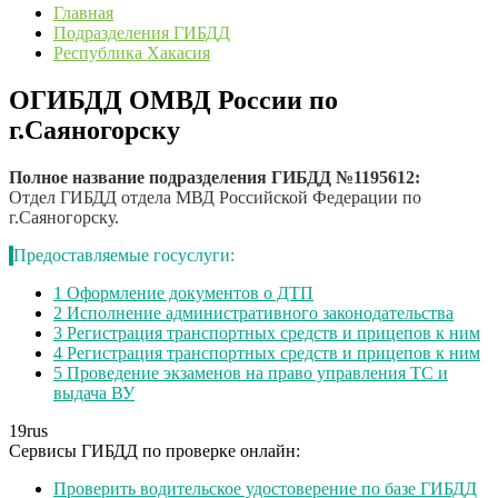
Главная
Подразделения ГИБДД
Республика Хакасия
ОГИБДД ОМВД России по
г.Саяногорску
Полное название подразделения ГИБДД №1195612:
Отдел ГИБДД отдела МВД Российской Федерации по
г.Саяногорску.
Предоставляемые госуслуги:
1
Оформление документов о ДТП
2
Исполнение административного законодательства
3
Регистрация транспортных средств и прицепов к ним
4
Регистрация транспортных средств и прицепов к ним
5
Проведение экзаменов на право управления ТС и
выдача ВУ
19
rus
Сервисы ГИБДД по проверке онлайн:
Проверить водительское удостоверение по базе ГИБДД