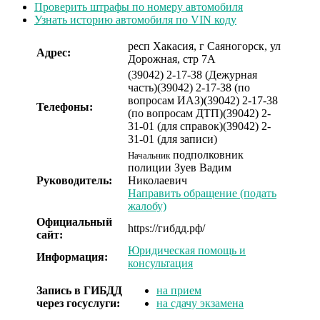
Проверить штрафы по номеру автомобиля
Узнать историю автомобиля по VIN коду
респ Хакасия, г Саяногорск, ул
Адрес:
Дорожная, стр 7А
(39042) 2-17-38 (Дежурная
часть)
(39042) 2-17-38 (по
вопросам ИАЗ)
(39042) 2-17-38
Телефоны:
(по вопросам ДТП)
(39042) 2-
31-01 (для справок)
(39042) 2-
31-01 (для записи)
подполковник
Начальник
полиции
Зуев Вадим
Руководитель:
Николаевич
Направить обращение (подать
жалобу)
Официальный
https://гибдд.рф/
сайт:
Юридическая помощь и
Информация:
консультация
Запись в ГИБДД
на прием
через госуслуги:
на сдачу экзамена