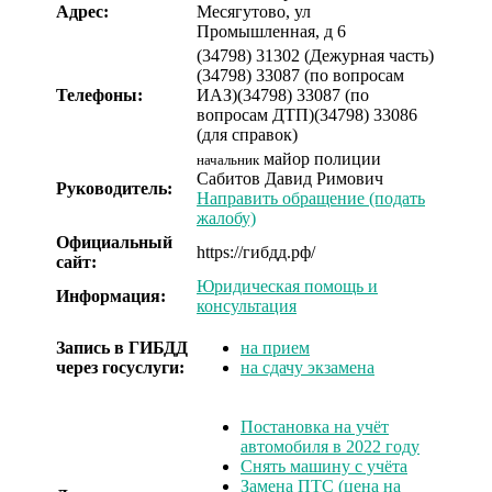
Адрес:
Месягутово, ул
Промышленная, д 6
(34798) 31302 (Дежурная часть)
(34798) 33087 (по вопросам
Телефоны:
ИАЗ)
(34798) 33087 (по
вопросам ДТП)
(34798) 33086
(для справок)
майор полиции
начальник
Сабитов Давид Римович
Руководитель:
Направить обращение (подать
жалобу)
Официальный
https://гибдд.рф/
сайт:
Юридическая помощь и
Информация:
консультация
Запись в ГИБДД
на прием
через госуслуги:
на сдачу экзамена
Постановка на учёт
автомобиля в 2022 году
Снять машину с учёта
Замена ПТС (цена на