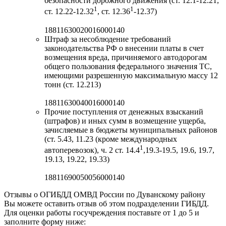
безопасности дорожного движения (ст. 12.1-12.21,
1
1
ст. 12.22-12.32
, ст. 12.36
-12.37)
18811630020016000140
Штраф за несоблюдение требований
законодательства РФ о внесении платы в счет
возмещения вреда, причиняемого автодорогам
общего пользования федерального значения ТС,
имеющими разрешенную максимальную массу 12
тонн (ст. 12.213)
18811630040016000140
Прочие поступления от денежных взысканий
(штрафов) и иных сумм в возмещение ущерба,
зачисляемые в бюджеты муниципальных районов
(ст. 5.43, 11.23 (кроме международных
1
автоперевозок), ч. 2 ст. 14.4
,19.3-19.5, 19.6, 19.7,
19.13, 19.22, 19.33)
18811690050056000140
Отзывы о ОГИБДД ОМВД России по Дуванскому району
Вы можете оставить отзыв об этом подразделении ГИБДД.
Для оценки работы госучреждения поставьте от 1 до 5 и
заполните форму ниже: