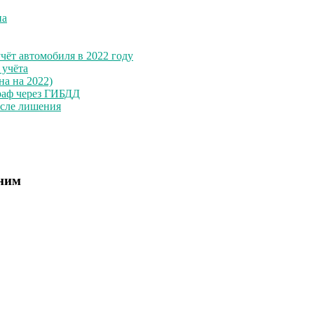
на
чёт автомобиля в 2022 году
 учёта
на на 2022)
раф через ГИБДД
осле лишения
 ним