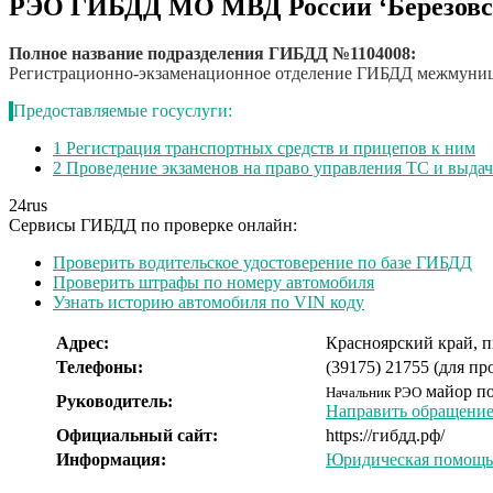
РЭО ГИБДД МО МВД России ‘Березовс
Полное название подразделения ГИБДД №1104008:
Регистрационно-экзаменационное отделение ГИБДД межмуниц
Предоставляемые госуслуги:
1
Регистрация транспортных средств и прицепов к ним
2
Проведение экзаменов на право управления ТС и выда
24
rus
Сервисы ГИБДД по проверке онлайн:
Проверить водительское удостоверение по базе ГИБДД
Проверить штрафы по номеру автомобиля
Узнать историю автомобиля по VIN коду
Адрес:
Красноярский край, пг
Телефоны:
(39175) 21755 (для пр
майор п
Начальник РЭО
Руководитель:
Направить обращение 
Официальный сайт:
https://гибдд.рф/
Информация:
Юридическая помощь 