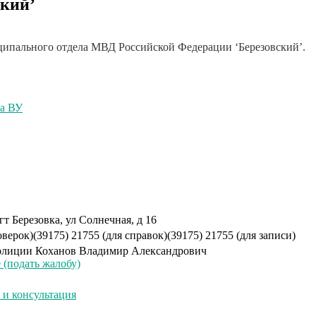
кий’
ипального отдела МВД Российской Федерации ‘Березовский’.
ча ВУ
т Березовка, ул Солнечная, д 16
оверок)
(39175) 21755 (для справок)
(39175) 21755 (для записи)
олиции
Коханов Владимир Александрович
(подать жалобу)
и консультация