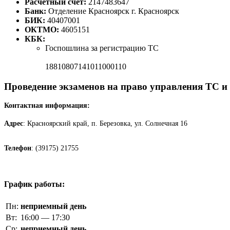
Расчетный счет:
2147483647
Банк:
Отделение Красноярск г. Красноярск
БИК:
40407001
ОКТМО:
4605151
КБК:
Госпошлина за регистрацию ТС
18810807141011000110
Проведение экзаменов на право управления ТС и
Контактная информация:
Адрес
: Красноярский край, п. Березовка, ул. Солнечная 16
Телефон
: (39175) 21755
График работы:
Пн:
неприемный день
Вт:
16:00 — 17:30
Ср:
неприемный день