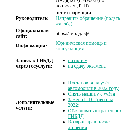
ИАЗ)
(4217) 549602 (по
вопросам ДТП)
нет информации
Руководитель:
Направить обращение (подать
жалобу)
Официальный
https://гибдд.рф/
сайт:
Юридическая помощь и
Информация:
консультация
Запись в ГИБДД
на прием
через госуслуги:
на сдачу экзамена
Постановка на учёт
автомобиля в 2022 году
Снять машину с учёта
Замена ПТС (цена на
Дополнительные
2022)
услуги:
Обжаловать штраф через
ГИБДД
Возврат прав после
лишения