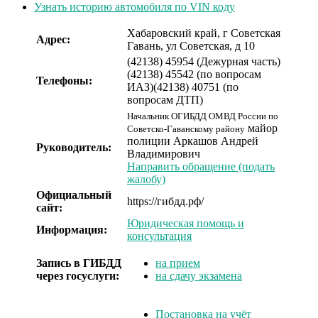
Узнать историю автомобиля по VIN коду
Хабаровский край, г Советская
Адрес:
Гавань, ул Советская, д 10
(42138) 45954 (Дежурная часть)
(42138) 45542 (по вопросам
Телефоны:
ИАЗ)
(42138) 40751 (по
вопросам ДТП)
Начальник ОГИБДД ОМВД России по
майор
Советско-Гаванскому району
полиции
Аркашов Андрей
Руководитель:
Владимирович
Направить обращение (подать
жалобу)
Официальный
https://гибдд.рф/
сайт:
Юридическая помощь и
Информация:
консультация
Запись в ГИБДД
на прием
через госуслуги:
на сдачу экзамена
Постановка на учёт