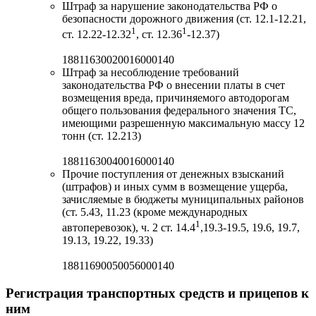
Штраф за нарушение законодательства РФ о
безопасности дорожного движения (ст. 12.1-12.21,
1
1
ст. 12.22-12.32
, ст. 12.36
-12.37)
18811630020016000140
Штраф за несоблюдение требований
законодательства РФ о внесении платы в счет
возмещения вреда, причиняемого автодорогам
общего пользования федерального значения ТС,
имеющими разрешенную максимальную массу 12
тонн (ст. 12.213)
18811630040016000140
Прочие поступления от денежных взысканий
(штрафов) и иных сумм в возмещение ущерба,
зачисляемые в бюджеты муниципальных районов
(ст. 5.43, 11.23 (кроме международных
1
автоперевозок), ч. 2 ст. 14.4
,19.3-19.5, 19.6, 19.7,
19.13, 19.22, 19.33)
18811690050056000140
Регистрация транспортных средств и прицепов к
ним