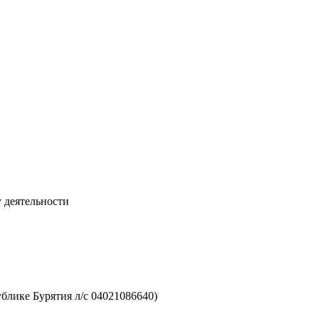
 деятельности
лике Бурятия л/с 04021086640)