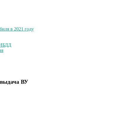
биля в 2021 году
ГИБДД
ия
 выдача ВУ