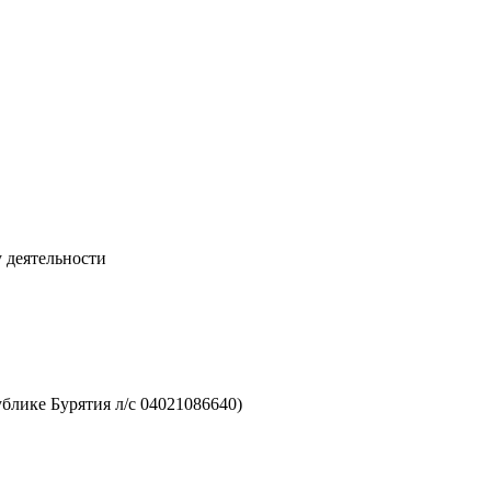
 деятельности
лике Бурятия л/с 04021086640)