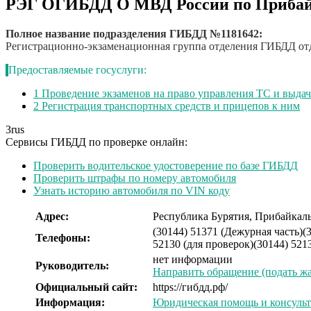
РЭГ ОГИБДД О МВД России по Прибай
Полное название подразделения ГИБДД №1181642:
Регистрационно-экзаменационная группа отделения ГИБДД от
Предоставляемые госуслуги:
1
Проведение экзаменов на право управления ТС и выда
2
Регистрация транспортных средств и прицепов к ним
3
rus
Сервисы ГИБДД по проверке онлайн:
Проверить водительское удостоверение по базе ГИБДД
Проверить штрафы по номеру автомобиля
Узнать историю автомобиля по VIN коду
Адрес:
Республика Бурятия, Прибайкаль
(30144) 51371 (Дежурная часть)
(
Телефоны:
52130 (для проверок)
(30144) 521
нет информации
Руководитель:
Направить обращение (подать жа
Официальный сайт:
https://гибдд.рф/
Информация:
Юридическая помощь и консуль