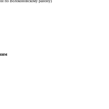
и по Волоконовскому району)
 ним