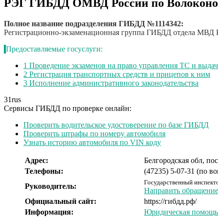
РЭГ ГИБДД ОМВД России по Волоконо
Полное название подразделения ГИБДД №1114342:
Регистрационно-экзаменационная группа ГИБДД отдела МВД Р
Предоставляемые госуслуги:
1
Проведение экзаменов на право управления ТС и выда
2
Регистрация транспортных средств и прицепов к ним
3
Исполнение административного законодательства
31
rus
Сервисы ГИБДД по проверке онлайн:
Проверить водительское удостоверение по базе ГИБДД
Проверить штрафы по номеру автомобиля
Узнать историю автомобиля по VIN коду
Адрес:
Белгородская обл, пос
Телефоны:
(47235) 5-07-31 (по 
Государственный инспект
Руководитель:
Направить обращение 
Официальный сайт:
https://гибдд.рф/
Информация:
Юридическая помощь 