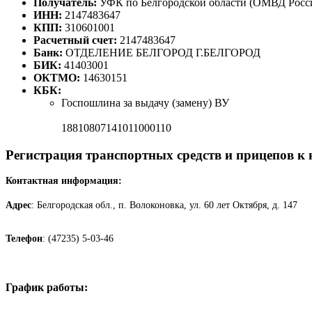
Получатель:
УФК по Белгородской области (ОМВД Росси
ИНН:
2147483647
КПП:
310601001
Расчетный счет:
2147483647
Банк:
ОТДЕЛЕНИЕ БЕЛГОРОД Г.БЕЛГОРОД
БИК:
41403001
ОКТМО:
14630151
КБК:
Госпошлина за выдачу (замену) ВУ
18810807141011000110
Регистрация транспортных средств и прицепов к
Контактная информация:
Адрес
: Белгородская обл., п. Волоконовка, ул. 60 лет Октября, д. 147
Телефон
: (47235) 5-03-46
График работы: