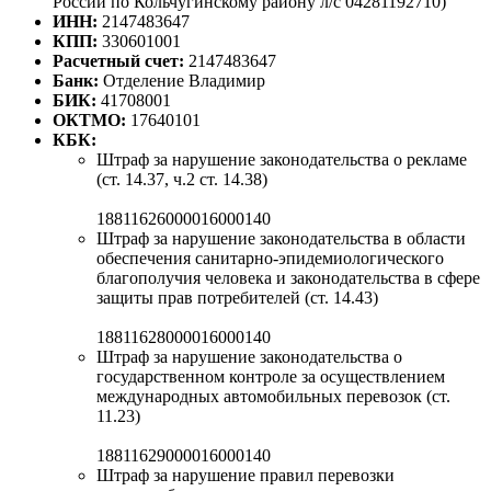
России по Кольчугинскому району л/с 04281192710)
ИНН:
2147483647
КПП:
330601001
Расчетный счет:
2147483647
Банк:
Отделение Владимир
БИК:
41708001
ОКТМО:
17640101
КБК:
Штраф за нарушение законодательства о рекламе
(ст. 14.37, ч.2 ст. 14.38)
18811626000016000140
Штраф за нарушение законодательства в области
обеспечения санитарно-эпидемиологического
благополучия человека и законодательства в сфере
защиты прав потребителей (ст. 14.43)
18811628000016000140
Штраф за нарушение законодательства о
государственном контроле за осуществлением
международных автомобильных перевозок (ст.
11.23)
18811629000016000140
Штраф за нарушение правил перевозки