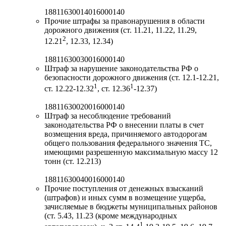
18811630014016000140
Прочие штрафы за правонарушения в области
дорожного движения (ст. 11.21, 11.22, 11.29,
2
12.21
, 12.33, 12.34)
18811630030016000140
Штраф за нарушение законодательства РФ о
безопасности дорожного движения (ст. 12.1-12.21,
1
1
ст. 12.22-12.32
, ст. 12.36
-12.37)
18811630020016000140
Штраф за несоблюдение требований
законодательства РФ о внесении платы в счет
возмещения вреда, причиняемого автодорогам
общего пользования федерального значения ТС,
имеющими разрешенную максимальную массу 12
тонн (ст. 12.213)
18811630040016000140
Прочие поступления от денежных взысканий
(штрафов) и иных сумм в возмещение ущерба,
зачисляемые в бюджеты муниципальных районов
(ст. 5.43, 11.23 (кроме международных
1