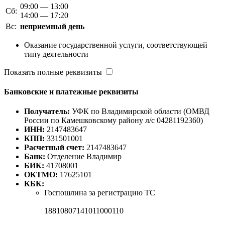
09:00 — 13:00
Сб:
14:00 — 17:20
Вс:
неприемный день
Оказание государственной услуги, соответствующей
типу деятельности
Показать полные реквизиты
Банковские и платежные реквизиты
Получатель:
УФК по Владимирской области (ОМВД
России по Камешковскому району л/с 04281192360)
ИНН:
2147483647
КПП:
331501001
Расчетный счет:
2147483647
Банк:
Отделение Владимир
БИК:
41708001
ОКТМО:
17625101
КБК:
Госпошлина за регистрацию ТС
18810807141011000110