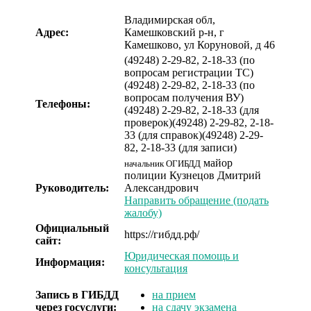
Владимирская обл,
Адрес:
Камешковский р-н, г
Камешково, ул Коруновой, д 46
(49248) 2-29-82, 2-18-33 (по
вопросам регистрации ТС)
(49248) 2-29-82, 2-18-33 (по
вопросам получения ВУ)
Телефоны:
(49248) 2-29-82, 2-18-33 (для
проверок)
(49248) 2-29-82, 2-18-
33 (для справок)
(49248) 2-29-
82, 2-18-33 (для записи)
майор
начальник ОГИБДД
полиции
Кузнецов Дмитрий
Руководитель:
Александрович
Направить обращение (подать
жалобу)
Официальный
https://гибдд.рф/
сайт:
Юридическая помощь и
Информация:
консультация
Запись в ГИБДД
на прием
через госуслуги:
на сдачу экзамена