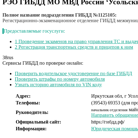
РЭО ГИБДД МО МВД России ‘Усольск
Полное название подразделения ГИБДД №1125105:
Регистрационно-экзаменационное отделение ГИБДД межмуниц
Предоставляемые госуслуги:
1
Проведение экзаменов на право управления ТС и выда
2
Регистрация транспортных средств и прицепов к ним
38
rus
Сервисы ГИБДД по проверке онлайн:
Проверить водительское удостоверение по базе ГИБДД
Проверить штрафы по номеру автомобиля
Узнать историю автомобиля по VIN коду
Адрес:
Иркутская обл, г Усол
Телефоны:
(39543) 69353 (для пр
май
начальник отделения
Руководитель:
Направить обращение 
Официальный сайт:
https://гибдд.рф/
Информация:
Юридическая помощь 