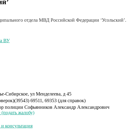
ий’
ипального отдела МВД Российской Федерации ‘Усольский’.
ча ВУ
ье-Сибирское, ул Менделеева, д 45
оверок)
(39543) 69511, 69353 (для справок)
ор полиции
Софьянников Александр Александрович
(подать жалобу)
и консультация