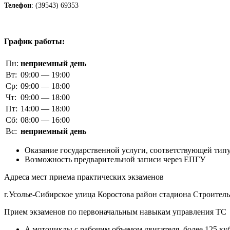
Телефон
: (39543) 69353
График работы:
Пн:
неприемный день
Вт:
09:00 — 19:00
Ср:
09:00 — 18:00
Чт:
09:00 — 18:00
Пт:
14:00 — 18:00
Сб:
08:00 — 16:00
Вс:
неприемный день
Оказание государственной услуги, соответствующей типу
Возможность предварительной записи через ЕПГУ
Адреса мест приема практических экзаменов
г.Усолье-Сибирское улица Коростова район стадиона Строитель
Прием экзаменов по первоначальным навыкам управления ТС
A мотоциклы с рабочим объемом двигателя, более 125 ку