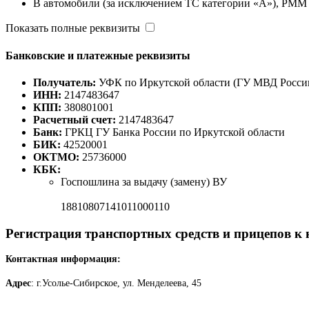
B автомобили (за исключением ТС категории «A»), РММ к
Показать полные реквизиты
Банковские и платежные реквизиты
Получатель:
УФК по Иркутской области (ГУ МВД России
ИНН:
2147483647
КПП:
380801001
Расчетный счет:
2147483647
Банк:
ГРКЦ ГУ Банка России по Иркутской области
БИК:
42520001
ОКТМО:
25736000
КБК:
Госпошлина за выдачу (замену) ВУ
18810807141011000110
Регистрация транспортных средств и прицепов к
Контактная информация:
Адрес
: г.Усолье-Сибирское, ул. Менделеева, 45