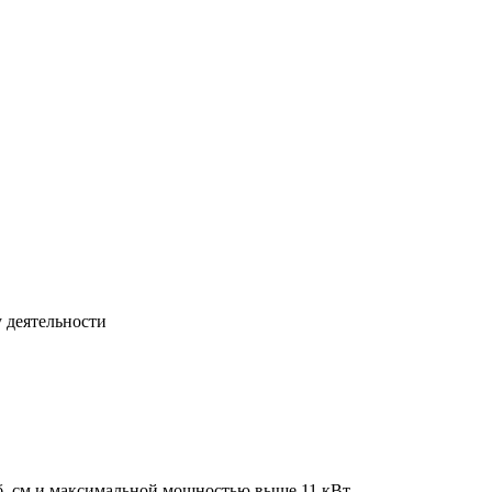
 деятельности
б. см и максимальной мощностью выше 11 кВт.