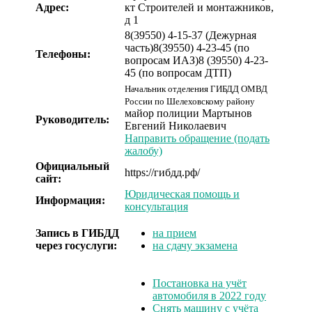
Адрес:
кт Строителей и монтажников,
д 1
8(39550) 4-15-37 (Дежурная
часть)
8(39550) 4-23-45 (по
Телефоны:
вопросам ИАЗ)
8 (39550) 4-23-
45 (по вопросам ДТП)
Начальник отделения ГИБДД ОМВД
России по Шелеховскому району
майор полиции
Мартынов
Руководитель:
Евгений Николаевич
Направить обращение (подать
жалобу)
Официальный
https://гибдд.рф/
сайт:
Юридическая помощь и
Информация:
консультация
Запись в ГИБДД
на прием
через госуслуги:
на сдачу экзамена
Постановка на учёт
автомобиля в 2022 году
Снять машину с учёта