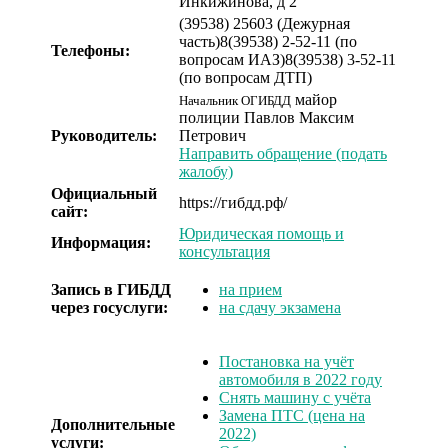
Инкижинова, д 2
(39538) 25603 (Дежурная
часть)
8(39538) 2-52-11 (по
Телефоны:
вопросам ИАЗ)
8(39538) 3-52-11
(по вопросам ДТП)
майор
Начальник ОГИБДД
полиции
Павлов Максим
Руководитель:
Петрович
Направить обращение (подать
жалобу)
Официальный
https://гибдд.рф/
сайт:
Юридическая помощь и
Информация:
консультация
Запись в ГИБДД
на прием
через госуслуги:
на сдачу экзамена
Постановка на учёт
автомобиля в 2022 году
Снять машину с учёта
Замена ПТС (цена на
Дополнительные
2022)
услуги: