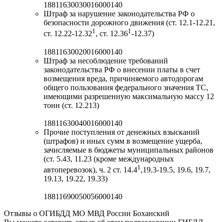
18811630030016000140
Штраф за нарушение законодательства РФ о
безопасности дорожного движения (ст. 12.1-12.21,
1
1
ст. 12.22-12.32
, ст. 12.36
-12.37)
18811630020016000140
Штраф за несоблюдение требований
законодательства РФ о внесении платы в счет
возмещения вреда, причиняемого автодорогам
общего пользования федерального значения ТС,
имеющими разрешенную максимальную массу 12
тонн (ст. 12.213)
18811630040016000140
Прочие поступления от денежных взысканий
(штрафов) и иных сумм в возмещение ущерба,
зачисляемые в бюджеты муниципальных районов
(ст. 5.43, 11.23 (кроме международных
1
автоперевозок), ч. 2 ст. 14.4
,19.3-19.5, 19.6, 19.7,
19.13, 19.22, 19.33)
18811690050056000140
Отзывы о ОГИБДД МО МВД России Боханский