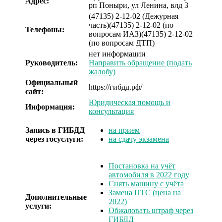
Адрес:
рп Поныри, ул Ленина, влд 3
(47135) 2-12-02 (Дежурная
часть)
(47135) 2-12-02 (по
Телефоны:
вопросам ИАЗ)
(47135) 2-12-02
(по вопросам ДТП)
нет информации
Руководитель:
Направить обращение (подать
жалобу)
Официальный
https://гибдд.рф/
сайт:
Юридическая помощь и
Информация:
консультация
Запись в ГИБДД
на прием
через госуслуги:
на сдачу экзамена
Постановка на учёт
автомобиля в 2022 году
Снять машину с учёта
Замена ПТС (цена на
Дополнительные
2022)
услуги:
Обжаловать штраф через
ГИБДД