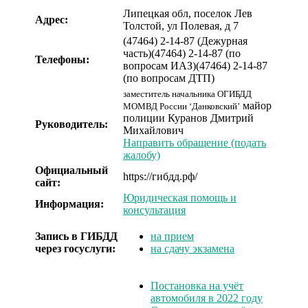
Липецкая обл, поселок Лев
Адрес:
Толстой, ул Полевая, д 7
(47464) 2-14-87 (Дежурная
часть)
(47464) 2-14-87 (по
Телефоны:
вопросам ИАЗ)
(47464) 2-14-87
(по вопросам ДТП)
заместитель начальника ОГИБДД
майор
МОМВД России ‘Данковский’
полиции
Куранов Дмитрий
Руководитель:
Михайлович
Направить обращение (подать
жалобу)
Официальный
https://гибдд.рф/
сайт:
Юридическая помощь и
Информация:
консультация
Запись в ГИБДД
на прием
через госуслуги:
на сдачу экзамена
Постановка на учёт
автомобиля в 2022 году