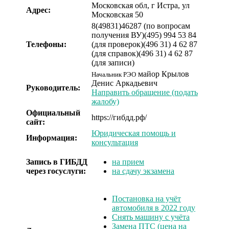
Московская обл, г Истра, ул
Адрес:
Московская 50
8(49831)46287 (по вопросам
получения ВУ)
(495) 994 53 84
Телефоны:
(для проверок)
(496 31) 4 62 87
(для справок)
(496 31) 4 62 87
(для записи)
майор
Крылов
Начальник РЭО
Денис Аркадьевич
Руководитель:
Направить обращение (подать
жалобу)
Официальный
https://гибдд.рф/
сайт:
Юридическая помощь и
Информация:
консультация
Запись в ГИБДД
на прием
через госуслуги:
на сдачу экзамена
Постановка на учёт
автомобиля в 2022 году
Снять машину с учёта
Замена ПТС (цена на