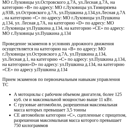
МО г.Луховицы ул.Островского д.7А, ул.Лесная д.7А, на
категорию »В» по адресу: МО г.Луховицы ул.Тимирязева
д.93В, ул.Островского д.7А, ул.Пушкина д.134,ул.Лесная д.7А
, на категорию »С» по адресу: МО г.Луховицы ул.Пушкина
д.134, ул. Лесная д.7А, на категорию »D» по адресу: МО
г.Луховицы ул.Пушкина д.134, на категорию »СЕ» по адресу:
МО г.Луховицы ул.Пушкина д.134
Проведение экзаменов в условиях дорожного движения
осуществляется на категорию на »В» по адресу: МО
г.Луховицы ул.Островского д.7А, ул.Пушкина д.134,
ул.Лесная д.1, на категорию »С» по адресу: ул.Пушкина д.134,
на категорию»D» по адресу: ул.Пушкина д.134, на категорию
»СЕ» по адресу у.Пушкина д.134
Прием экзаменов по первоначальным навыкам управления
ТС
A мотоциклы с рабочим объемом двигателя, более 125
куб. см и максимальной мощностью выше 11 кВт.
C грузовые автомобили, разрешенная максимальная
масса которых превышает 3,5 тонны
CE автомобили категории »С», сцепленные с прицепом,
разрешенная максимальная масса которого превышает
750 килограммов