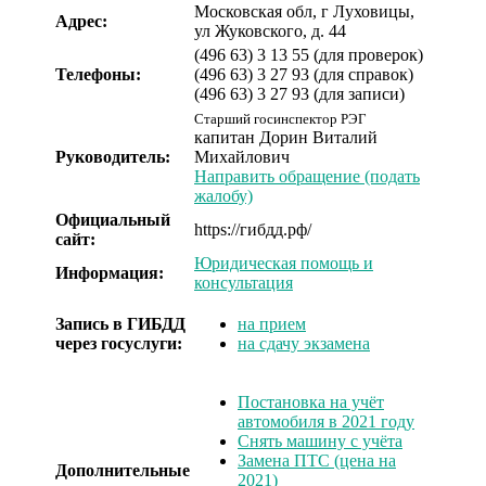
Московская обл, г Луховицы,
Адрес:
ул Жуковского, д. 44
(496 63) 3 13 55 (для проверок)
Телефоны:
(496 63) 3 27 93 (для справок)
(496 63) 3 27 93 (для записи)
Старший госинспектор РЭГ
капитан
Дорин Виталий
Руководитель:
Михайлович
Направить обращение (подать
жалобу)
Официальный
https://гибдд.рф/
сайт:
Юридическая помощь и
Информация:
консультация
Запись в ГИБДД
на прием
через госуслуги:
на сдачу экзамена
Постановка на учёт
автомобиля в 2021 году
Снять машину с учёта
Замена ПТС (цена на
Дополнительные
2021)