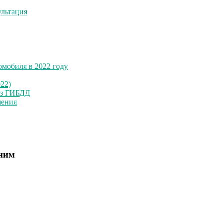
льтация
омобиля в 2022 году
22)
ез ГИБДД
шения
 ним