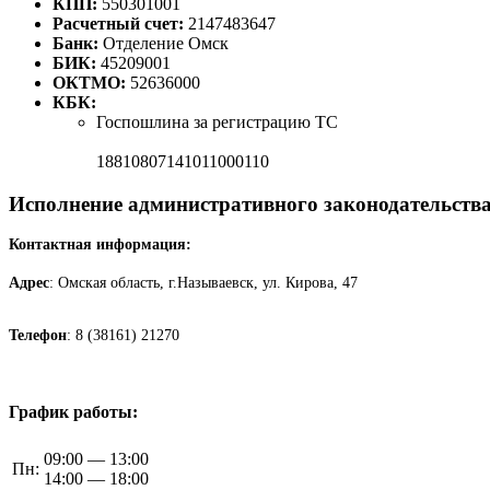
КПП:
550301001
Расчетный счет:
2147483647
Банк:
Отделение Омск
БИК:
45209001
ОКТМО:
52636000
КБК:
Госпошлина за регистрацию ТС
18810807141011000110
Исполнение административного законодательств
Контактная информация:
Адрес
: Омская область, г.Называевск, ул. Кирова, 47
Телефон
: 8 (38161) 21270
График работы:
09:00 — 13:00
Пн:
14:00 — 18:00