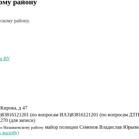
му району
скому району.
ча ВУ
 Кирова, д 47
)
83816121201 (по вопросам ИАЗ)
83816121201 (по вопросам ДТП
1270 (для записи)
майор полиции
Семенов Владислав Юрьев
о Называевскому району
ь жалобу)