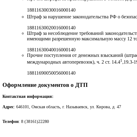
18811630030016000140
Штраф за нарушение законодательства РФ о безопасн
18811630020016000140
Штраф за несоблюдение требований законодательст
имеющими разрешенную максимальную массу 12 тон
18811630040016000140
Прочие поступления от денежных взысканий (штраф
1
международных автоперевозок), ч. 2 ст. 14.4
,19.3-1
18811690050056000140
Оформление документов о ДТП
Контактная информация:
Адрес
: 646101, Омская область, г. Называевск, ул. Кирова, д. 47
Телефон
: 8 (38161)22280