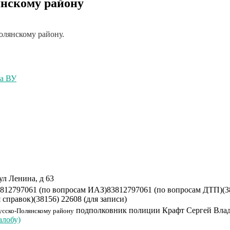
нскому району
лянскому району.
ча ВУ
ул Ленина, д 63
812797061 (по вопросам ИАЗ)
83812797061 (по вопросам ДТП)
(3
я справок)
(38156) 22608 (для записи)
подполковник полиции
Крафт Сергей Вла
сско-Полянскому району
алобу)