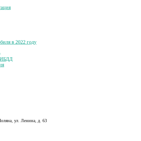
тация
биля в 2022 году
)
ГИБДД
ия
оляна, ул. Ленина, д. 63