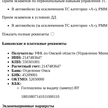
Прием экзаменов по первоначальным навыкам управления ТС
B автомобили (за исключением ТС категории «A»), РММ к
Прием экзаменов в условиях ДД
B автомобили (за исключением ТС категории «A»), РММ к
Показать полные реквизиты
Банковские и платежные реквизиты
Получатель:
УФК по Омской области (Управление Минист
ИНН:
2147483647
КПП:
550301001
Расчетный счет:
2147483647
Банк:
Отделение Омск
БИК:
45209001
ОКТМО:
52650000
КБК:
Госпошлина за выдачу (замену) ВУ
18810807141011000110
Экзаменационные маршруты