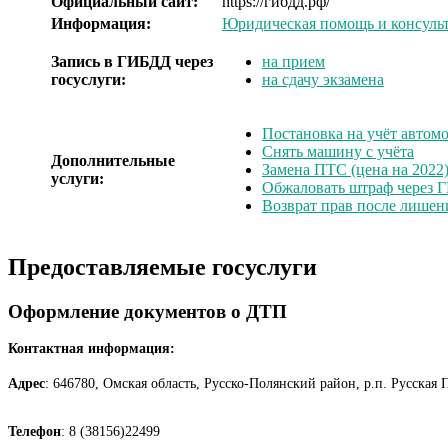
Официальный сайт:
https://гибдд.рф/
Информация:
Юридическая помощь и консуль
Запись в ГИБДД через
на прием
госуслуги:
на сдачу экзамена
Постановка на учёт автомо
Снять машину с учёта
Дополнительные
Замена ПТС (цена на 2022
услуги:
Обжаловать штраф через 
Возврат прав после лишен
Предоставляемые госуслуги
Оформление документов о ДТП
Контактная информация:
Адрес
: 646780, Омская область, Русско-Полянский район, р.п. Русская П
Телефон
: 8 (38156)22499