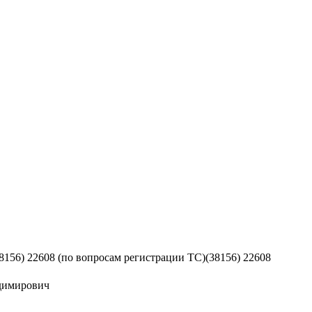
8156) 22608 (по вопросам регистрации ТС)
(38156) 22608
димирович