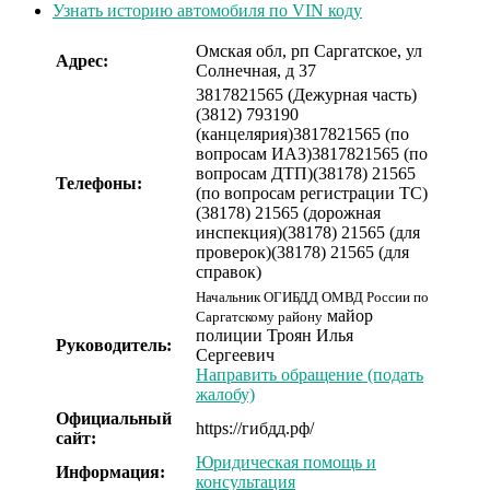
Узнать историю автомобиля по VIN коду
Омская обл, рп Саргатское, ул
Адрес:
Солнечная, д 37
3817821565 (Дежурная часть)
(3812) 793190
(канцелярия)
3817821565 (по
вопросам ИАЗ)
3817821565 (по
вопросам ДТП)
(38178) 21565
Телефоны:
(по вопросам регистрации ТС)
(38178) 21565 (дорожная
инспекция)
(38178) 21565 (для
проверок)
(38178) 21565 (для
справок)
Начальник ОГИБДД ОМВД России по
майор
Саргатскому району
полиции
Троян Илья
Руководитель:
Сергеевич
Направить обращение (подать
жалобу)
Официальный
https://гибдд.рф/
сайт:
Юридическая помощь и
Информация:
консультация