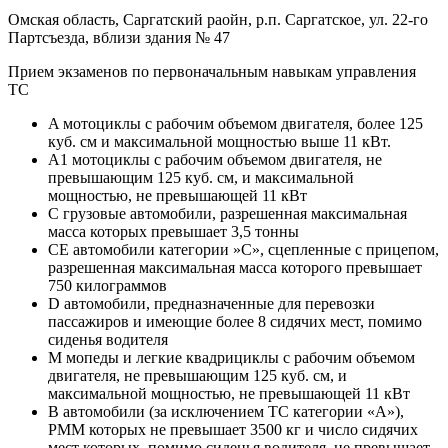
Омская область, Саргатский раойн, р.п. Саргатское, ул. 22-го
Партсъезда, вблизи здания № 47
Прием экзаменов по первоначальным навыкам управления
ТС
A мотоциклы с рабочим объемом двигателя, более 125
куб. см и максимальной мощностью выше 11 кВт.
A1 мотоциклы с рабочим объемом двигателя, не
превышающим 125 куб. см, и максимальной
мощностью, не превышающей 11 кВт
C грузовые автомобили, разрешенная максимальная
масса которых превышает 3,5 тонны
CE автомобили категории »С», сцепленные с прицепом,
разрешенная максимальная масса которого превышает
750 килограммов
D автомобили, предназначенные для перевозки
пассажиров и имеющие более 8 сидячих мест, помимо
сиденья водителя
M мопеды и легкие квадрициклы с рабочим объемом
двигателя, не превышающим 125 куб. см, и
максимальной мощностью, не превышающей 11 кВт
B автомобили (за исключением ТС категории «A»),
РММ которых не превышает 3500 кг и число сидячих
мест которых, помимо сиденья водителя, не превышает