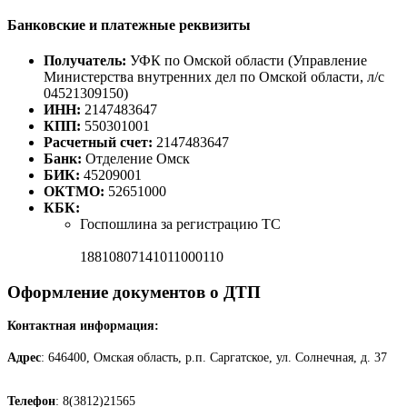
Банковские и платежные реквизиты
Получатель:
УФК по Омской области (Управление
Министерства внутренних дел по Омской области, л/с
04521309150)
ИНН:
2147483647
КПП:
550301001
Расчетный счет:
2147483647
Банк:
Отделение Омск
БИК:
45209001
ОКТМО:
52651000
КБК:
Госпошлина за регистрацию ТС
18810807141011000110
Оформление документов о ДТП
Контактная информация:
Адрес
: 646400, Омская область, р.п. Саргатское, ул. Солнечная, д. 37
Телефон
: 8(3812)21565