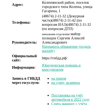
Колпнянский район, поселок
Адрес:
городского типа Колпна, улица
Гагарина, 1
(48674) 2-11-32 (Дежурная
часть)
(48674) 2-11-42 (по
Телефоны:
вопросам ИАЗ)
(48674) 2-11-32
(по вопросам ДТП)
майор
начальник отделения
полиции
Сергеев Алексей
Руководитель:
Александрович
Направить обращение (подать
жалобу)
Официальный
https://гибдд.рф/
сайт:
Юридическая помощь и
Информация:
консультация
Запись в ГИБДД
на прием
через госуслуги:
на сдачу экзамена
Постановка на учёт
автомобиля в 2022 году
Снять машину с учёта