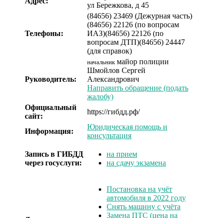
Адрес:
ул Бережкова, д 45
(84656) 23469 (Дежурная часть)
(84656) 22126 (по вопросам
Телефоны:
ИАЗ)
(84656) 22126 (по
вопросам ДТП)
(84656) 24447
(для справок)
майор полиции
начальник
Шмойлов Сергей
Руководитель:
Александрович
Направить обращение (подать
жалобу)
Официальный
https://гибдд.рф/
сайт:
Юридическая помощь и
Информация:
консультация
Запись в ГИБДД
на прием
через госуслуги:
на сдачу экзамена
Постановка на учёт
автомобиля в 2022 году
Снять машину с учёта
Замена ПТС (цена на