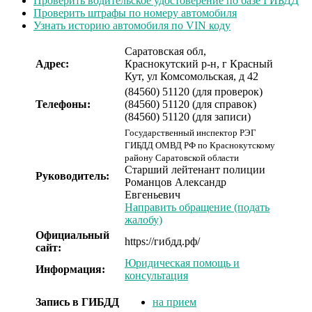
Проверить водительское удостоверение по базе ГИБДД
Проверить штрафы по номеру автомобиля
Узнать историю автомобиля по VIN коду
Саратовская обл,
Адрес:
Краснокутский р-н, г Красный
Кут, ул Комсомольская, д 42
(84560) 51120 (для проверок)
Телефоны:
(84560) 51120 (для справок)
(84560) 51120 (для записи)
Государственный инспектор РЭГ
ГИБДД ОМВД РФ по Краснокутскому
району Саратовской области
Старший лейтенант полиции
Руководитель:
Романцов Александр
Евгеньевич
Направить обращение (подать
жалобу)
Официальный
https://гибдд.рф/
сайт:
Юридическая помощь и
Информация:
консультация
Запись в ГИБДД
на прием