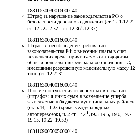
18811630030016000140
Штраф за нарушение законодательства РФ о
безопасности дорожного движения (ст. 12.1-12.21,
1
1
ст. 12.22-12.32
, ст. 12.36
-12.37)
18811630020016000140
Штраф за несоблюдение требований
законодательства РФ о внесении платы в счет
возмещения вреда, причиняемого автодорогам
общего пользования федерального значения ТС,
имеющими разрешенную максимальную массу 12
тонн (ст. 12.213)
18811630040016000140
Прочие поступления от денежных взысканий
(штрафов) и иных сумм в возмещение ущерба,
зачисляемые в бюджеты муниципальных районов
(ст. 5.43, 11.23 (кроме международных
1
автоперевозок), ч. 2 ст. 14.4
,19.3-19.5, 19.6, 19.7,
19.13, 19.22, 19.33)
18811690050056000140