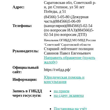
Саратовская обл, Советский р-
Адрес:
н, рп Степное, ул 50 лет
Победы, д 51
(84566) 5-05-80 (Дежурная
часть)
(884566)5-06-09
Телефоны:
(канцелярия)
(884566)5-02-54
(по вопросам ИАЗ)
(884566)5-
02-54 (по вопросам ДТП)
Начальник ОГИБДД МО МВД России
‘Советский’ Саратовской области
Старший лейтенант полиции
Руководитель:
Савинов Павел Евгеньевич
Направить обращение (подать
жалобу)
Официальный
https://гибдд.рф/
сайт:
Юридическая помощь и
Информация:
консультация
Запись в ГИБДД
на прием
через госуслуги:
на сдачу экзамена
Постановка на учёт