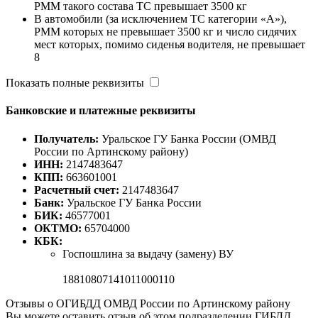
РММ такого состава ТС превышает 3500 кг
B автомобили (за исключением ТС категории «A»),
РММ которых не превышает 3500 кг и число сидячих
мест которых, помимо сиденья водителя, не превышает
8
Показать полные реквизиты
Банковские и платежные реквизиты
Получатель:
Уральское ГУ Банка России (ОМВД
России по Артинскому району)
ИНН:
2147483647
КПП:
663601001
Расчетный счет:
2147483647
Банк:
Уральское ГУ Банка России
БИК:
46577001
ОКТМО:
65704000
КБК:
Госпошлина за выдачу (замену) ВУ
18810807141011000110
Отзывы о ОГИБДД ОМВД России по Артинскому району
Вы можете оставить отзыв об этом подразделении ГИБДД.