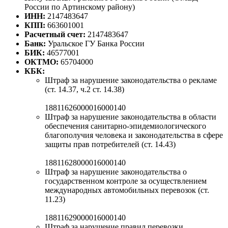
России по Артинскому району)
ИНН:
2147483647
КПП:
663601001
Расчетный счет:
2147483647
Банк:
Уральское ГУ Банка России
БИК:
46577001
ОКТМО:
65704000
КБК:
Штраф за нарушение законодательства о рекламе
(ст. 14.37, ч.2 ст. 14.38)
18811626000016000140
Штраф за нарушение законодательства в области
обеспечения санитарно-эпидемиологического
благополучия человека и законодательства в сфере
защиты прав потребителей (ст. 14.43)
18811628000016000140
Штраф за нарушение законодательства о
государственном контроле за осуществлением
международных автомобильных перевозок (ст.
11.23)
18811629000016000140
Штраф за нарушение правил перевозки