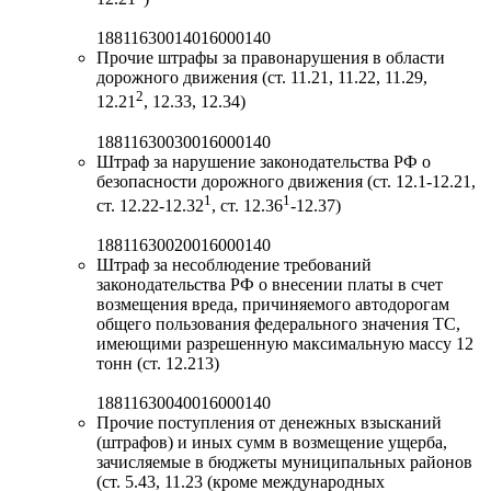
18811630014016000140
Прочие штрафы за правонарушения в области
дорожного движения (ст. 11.21, 11.22, 11.29,
2
12.21
, 12.33, 12.34)
18811630030016000140
Штраф за нарушение законодательства РФ о
безопасности дорожного движения (ст. 12.1-12.21,
1
1
ст. 12.22-12.32
, ст. 12.36
-12.37)
18811630020016000140
Штраф за несоблюдение требований
законодательства РФ о внесении платы в счет
возмещения вреда, причиняемого автодорогам
общего пользования федерального значения ТС,
имеющими разрешенную максимальную массу 12
тонн (ст. 12.213)
18811630040016000140
Прочие поступления от денежных взысканий
(штрафов) и иных сумм в возмещение ущерба,
зачисляемые в бюджеты муниципальных районов
(ст. 5.43, 11.23 (кроме международных