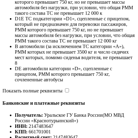
которого превышает 750 кг, но не превышает массы
автомобиля без нагрузки, при условии, что общая РММ
такого состава ТС не превышает 12 000 к
D1E ТС подкатегории »D1», сцепленные с прицепом,
который не предназначен для перевозки пассажиров,
РММ которого превышает 750 кг, но не превышает
массы автомобиля без нагрузки, при условии, что общая
РММ такого состава ТС не превышает 12 000 кг
B автомобили (за исключением ТС категории «A»),
РММ которых не превышает 3500 кг и число сидячих
мест которых, помимо сиденья водителя, не превышает
8
DE автомобили категории »D», сцепленные с
прицепом, РММ которого превышает 750 кг,
сочлененные автобусы
Показать полные реквизиты
Банковские и платежные реквизиты
Получатель:
Уральское ГУ Банка России(МО МВД
России »Краснотурьинский»)
ИНН:
2147483647
КПП:
661701001
Расчетный счет:
2147483647