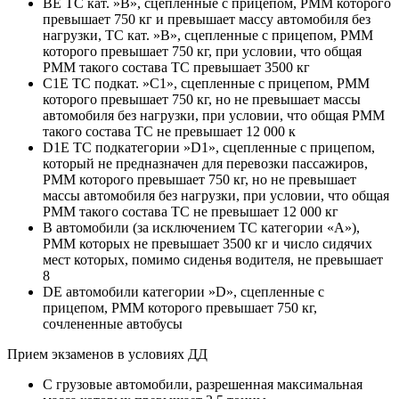
BE ТС кат. »В», сцепленные с прицепом, РММ которого
превышает 750 кг и превышает массу автомобиля без
нагрузки, ТС кат. »В», сцепленные с прицепом, РММ
которого превышает 750 кг, при условии, что общая
РММ такого состава ТС превышает 3500 кг
C1E ТС подкат. »С1», сцепленные с прицепом, РММ
которого превышает 750 кг, но не превышает массы
автомобиля без нагрузки, при условии, что общая РММ
такого состава ТС не превышает 12 000 к
D1E ТС подкатегории »D1», сцепленные с прицепом,
который не предназначен для перевозки пассажиров,
РММ которого превышает 750 кг, но не превышает
массы автомобиля без нагрузки, при условии, что общая
РММ такого состава ТС не превышает 12 000 кг
B автомобили (за исключением ТС категории «A»),
РММ которых не превышает 3500 кг и число сидячих
мест которых, помимо сиденья водителя, не превышает
8
DE автомобили категории »D», сцепленные с
прицепом, РММ которого превышает 750 кг,
сочлененные автобусы
Прием экзаменов в условиях ДД
C грузовые автомобили, разрешенная максимальная