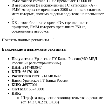
РММ такого состава ТС не превышает 12 000 кг
B автомобили (за исключением ТС категории «A»),
РММ которых не превышает 3500 кг и число сидячих
мест которых, помимо сиденья водителя, не превышает
8
DE автомобили категории »D», сцепленные с
прицепом, РММ которого превышает 750 кг,
сочлененные автобусы
Показать полные реквизиты
Банковские и платежные реквизиты
Получатель:
Уральское ГУ Банка России(МО МВД
России »Краснотурьинский»)
ИНН:
2147483647
КПП:
661701001
Расчетный счет:
2147483647
Банк:
Уральское ГУ Банка России
БИК:
46577001
ОКТМО:
65745000
КБК:
Штраф за нарушение законодательства о рекламе
(ст. 14.37, ч.2 ст. 14.38)