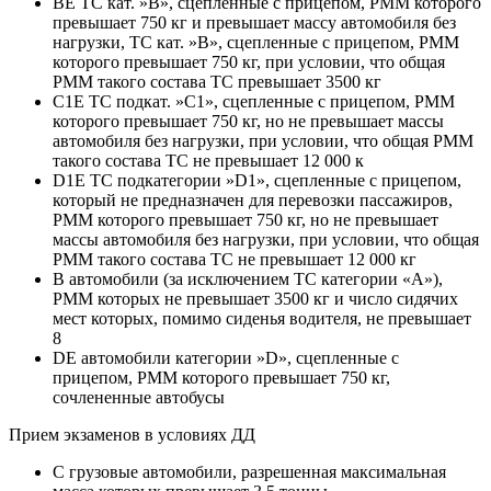
BE ТС кат. »В», сцепленные с прицепом, РММ которого
превышает 750 кг и превышает массу автомобиля без
нагрузки, ТС кат. »В», сцепленные с прицепом, РММ
которого превышает 750 кг, при условии, что общая
РММ такого состава ТС превышает 3500 кг
C1E ТС подкат. »С1», сцепленные с прицепом, РММ
которого превышает 750 кг, но не превышает массы
автомобиля без нагрузки, при условии, что общая РММ
такого состава ТС не превышает 12 000 к
D1E ТС подкатегории »D1», сцепленные с прицепом,
который не предназначен для перевозки пассажиров,
РММ которого превышает 750 кг, но не превышает
массы автомобиля без нагрузки, при условии, что общая
РММ такого состава ТС не превышает 12 000 кг
B автомобили (за исключением ТС категории «A»),
РММ которых не превышает 3500 кг и число сидячих
мест которых, помимо сиденья водителя, не превышает
8
DE автомобили категории »D», сцепленные с
прицепом, РММ которого превышает 750 кг,
сочлененные автобусы
Прием экзаменов в условиях ДД
C грузовые автомобили, разрешенная максимальная