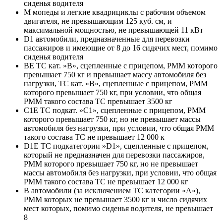
сиденья водителя
M мопеды и легкие квадрициклы с рабочим объемом
двигателя, не превышающим 125 куб. см, и
максимальной мощностью, не превышающей 11 кВт
D1 автомобили, предназначенные для перевозки
пассажиров и имеющие от 8 до 16 сидячих мест, помимо
сиденья водителя
BE ТС кат. »В», сцепленные с прицепом, РММ которого
превышает 750 кг и превышает массу автомобиля без
нагрузки, ТС кат. »В», сцепленные с прицепом, РММ
которого превышает 750 кг, при условии, что общая
РММ такого состава ТС превышает 3500 кг
C1E ТС подкат. »С1», сцепленные с прицепом, РММ
которого превышает 750 кг, но не превышает массы
автомобиля без нагрузки, при условии, что общая РММ
такого состава ТС не превышает 12 000 к
D1E ТС подкатегории »D1», сцепленные с прицепом,
который не предназначен для перевозки пассажиров,
РММ которого превышает 750 кг, но не превышает
массы автомобиля без нагрузки, при условии, что общая
РММ такого состава ТС не превышает 12 000 кг
B автомобили (за исключением ТС категории «A»),
РММ которых не превышает 3500 кг и число сидячих
мест которых, помимо сиденья водителя, не превышает
8