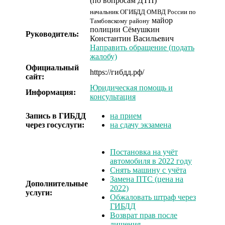
(по вопросам ДТП)
начальник ОГИБДД ОМВД России по
майор
Тамбовскому району
полиции
Сёмушкин
Руководитель:
Константин Васильевич
Направить обращение (подать
жалобу)
Официальный
https://гибдд.рф/
сайт:
Юридическая помощь и
Информация:
консультация
Запись в ГИБДД
на прием
через госуслуги:
на сдачу экзамена
Постановка на учёт
автомобиля в 2022 году
Снять машину с учёта
Замена ПТС (цена на
Дополнительные
2022)
услуги:
Обжаловать штраф через
ГИБДД
Возврат прав после
лишения