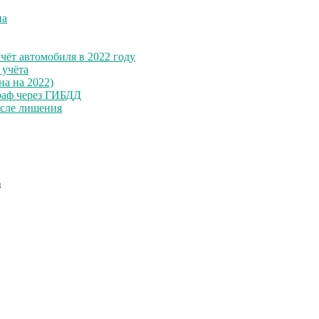
на
чёт автомобиля в 2022 году
 учёта
на на 2022)
раф через ГИБДД
осле лишения
а