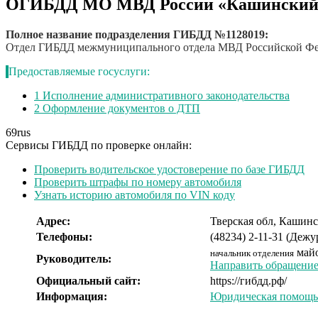
ОГИБДД МО МВД России «Кашинский
Полное название подразделения ГИБДД №1128019:
Отдел ГИБДД межмуниципального отдела МВД Российской Ф
Предоставляемые госуслуги:
1
Исполнение административного законодательства
2
Оформление документов о ДТП
69
rus
Сервисы ГИБДД по проверке онлайн:
Проверить водительское удостоверение по базе ГИБДД
Проверить штрафы по номеру автомобиля
Узнать историю автомобиля по VIN коду
Адрес:
Тверская обл, Кашинс
Телефоны:
(48234) 2-11-31 (Дежу
май
начальник отделения
Руководитель:
Направить обращение 
Официальный сайт:
https://гибдд.рф/
Информация:
Юридическая помощь 