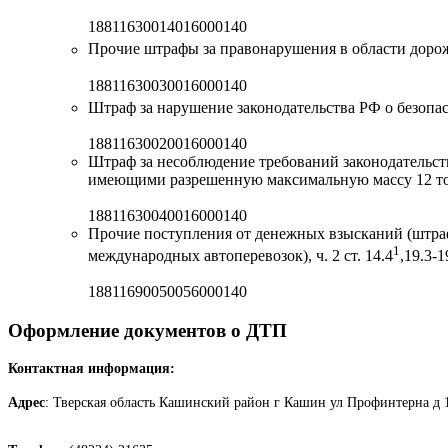
18811630014016000140
Прочие штрафы за правонарушения в области дорожно
18811630030016000140
Штраф за нарушение законодательства РФ о безопасн
18811630020016000140
Штраф за несоблюдение требований законодательст
имеющими разрешенную максимальную массу 12 тон
18811630040016000140
Прочие поступления от денежных взысканий (штраф
1
международных автоперевозок), ч. 2 ст. 14.4
,19.3-1
18811690050056000140
Оформление документов о ДТП
Контактная информация:
Адрес
: Тверская область Кашинский район г Кашин ул Профинтерна д 