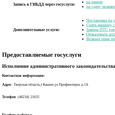
на прием
Запись в ГИБДД через госуслуги:
на сдачу экзаме
Постановка на у
Снять машину с
Дополнительные услуги:
Замена ПТС (це
Обжаловать шт
Возврат прав п
Предоставляемые госуслуги
Исполнение административного законодательств
Контактная информация:
Адрес
: Тверская область,г.Кашин,ул.Профинтерна д.1А
Телефон
: (48234) 21635
График работы: