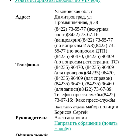
Узнать историю автомобиля по VIN коду
Ульяновская обл, г
Адрес:
Димитровград, ул
Промышленная, д 38
(8422) 73-55-77 (дежурная
часть)
(8422) 73-67-16
(канцелярия)
(8422) 73-55-77
(по вопросам ИАЗ)
(8422) 73-
55-77 (по вопросам ДТП)
(84235) 96470, (84235) 96469
(по вопросам регистрации ТС)
Телефоны:
(84235) 96470, (84235) 96469
(для проверок)
(84235) 96470,
(84235) 96469 (для справок)
(84235) 96470, (84235) 96469
(для записи)
(8422) 73-67-39:
Телефон пресc-службы
(8422)
73-67-16: Факс пресс-службы
майор полиции
Начальник отдела
Борисов Сергей
Руководитель:
Александрович
Направить обращение (подать
жалобу)
Официальный