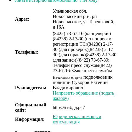
Узнать историю автомобиля по VIN коду
Ульяновская обл,
Новоспасский р-н, рп
Адрес:
Новоспасское, ул Терешковой,
д 16А
(8422) 73-67-16 (канцелярия)
(84238) 2-17-30 (по вопросам
регистрации ТС)
(84238) 2-17-
30 (для проверок)
(84238) 2-17-
Телефоны:
30 (для справок)
(84238) 2-17-30
(для записи)
(8422) 73-67-39:
Телефон пресc-службы
(8422)
73-67-16: Факс пресс-службы
подполковник
Начальник отдела
полиции
Суворов Евгений
Руководитель:
Владимирович
Направить обращение (подать
жалобу)
Официальный
https://гибдд.рф/
сайт:
Юридическая помощь и
Информация:
консультация