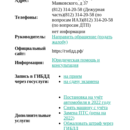
Адрес:
Маяковского, д 37
(812) 314-20-58 (Дежурная
часть)
(812) 314-20-58 (по
Телефоны:
вопросам ИАЗ)
(812) 314-20-58
(по вопросам ДТП)
нет информации
Руководитель:
Направить обращение (подать
жалобу)
Официальный
https://гибдд.рф/
сайт:
Юридическая помощь и
Информация:
консультация
Запись в ГИБДД
на прием
через госуслуги:
на сдачу экзамена
Постановка на учёт
автомобиля в 2022 году
Снять машину с учёта
Замена ПТС (цена на
Дополнительные
2022)
услуги:
Обжаловать штраф через
ГИБДД