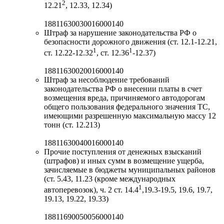
2
12.21
, 12.33, 12.34)
18811630030016000140
Штраф за нарушение законодательства РФ о
безопасности дорожного движения (ст. 12.1-12.21,
1
1
ст. 12.22-12.32
, ст. 12.36
-12.37)
18811630020016000140
Штраф за несоблюдение требований
законодательства РФ о внесении платы в счет
возмещения вреда, причиняемого автодорогам
общего пользования федерального значения ТС,
имеющими разрешенную максимальную массу 12
тонн (ст. 12.213)
18811630040016000140
Прочие поступления от денежных взысканий
(штрафов) и иных сумм в возмещение ущерба,
зачисляемые в бюджеты муниципальных районов
(ст. 5.43, 11.23 (кроме международных
1
автоперевозок), ч. 2 ст. 14.4
,19.3-19.5, 19.6, 19.7,
19.13, 19.22, 19.33)
18811690050056000140