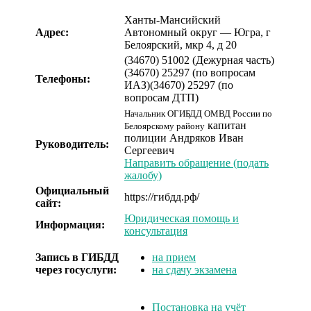
Ханты-Мансийский
Адрес:
Автономный округ — Югра, г
Белоярский, мкр 4, д 20
(34670) 51002 (Дежурная часть)
(34670) 25297 (по вопросам
Телефоны:
ИАЗ)
(34670) 25297 (по
вопросам ДТП)
Начальник ОГИБДД ОМВД России по
капитан
Белоярскому району
полиции
Андряков Иван
Руководитель:
Сергеевич
Направить обращение (подать
жалобу)
Официальный
https://гибдд.рф/
сайт:
Юридическая помощь и
Информация:
консультация
Запись в ГИБДД
на прием
через госуслуги:
на сдачу экзамена
Постановка на учёт